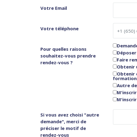
Votre Email
Votre téléphone
Demande 
Pour quelles raisons
Déposer 
souhaitez-vous prendre
Faire re
rendez-vous ?
Obtenir 
Obtenir 
formation
Autre d
M'inscri
M'inscri
Si vous avez choisi "autre
demande", merci de
préciser le motif de
rendez-vous