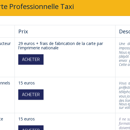
rte Professionnelle Taxi
Prix
Desc
ucteur
29 euros + frais de fabrication de la carte par
Une d
l'imprimerie nationale
impossi
Nous e
(dépôt 
ACHETER
envoi 
Cette a
nnels
15 euros
Vous d
préfec
télépho
ACHETER
vous jo
des lic
Nous ef
sur vot
te
15 euros
Il ne s
format
doivent