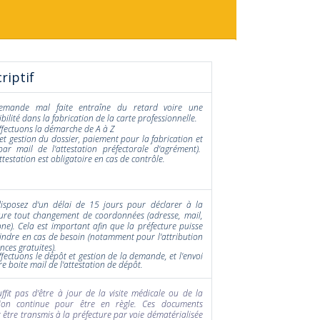
riptif
emande mal faite entraîne du retard voire une
bilité dans la fabrication de la carte professionnelle.
ffectuons la démarche de A à Z
et gestion du dossier, paiement pour la fabrication et
par mail de l'attestation préfectorale d'agrément).
ttestation est obligatoire en cas de contrôle.
isposez d'un délai de 15 jours pour déclarer à la
ture tout changement de coordonnées (adresse, mail,
ne). Cela est important afin que la préfecture puisse
indre en cas de besoin (notamment pour l'attribution
ences gratuites).
fectuons le dépôt et gestion de la demande, et l'envoi
re boite mail de l'attestation de dépôt.
uffit pas d'être à jour de la visite médicale ou de la
ion continue pour être en règle. Ces documents
 être transmis à la préfecture par voie dématérialisée