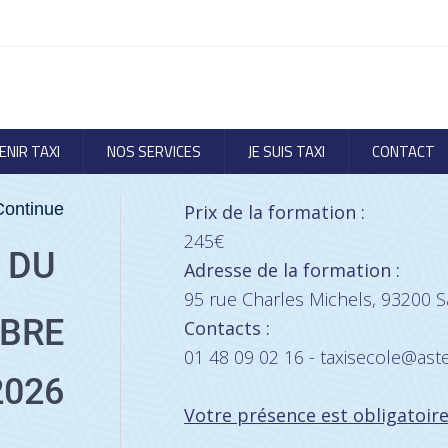
ENIR TAXI
NOS SERVICES
JE SUIS TAXI
CONTACT
Continue
Prix de la formation :
245€
N DU
Adresse de la formation :
95 rue Charles Michels, 93200 Sa
MBRE
Contacts :
01 48 09 02 16 - taxisecole@aste
2026
Votre présence est obligatoir