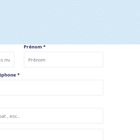
Prénom
*
éphone
*