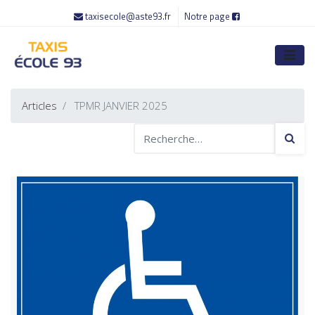
taxisecole@aste93.fr
Notre page
Articles
TPMR JANVIER 2025